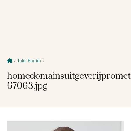
/
Julie Buntin
/
homedomainsuitgeverijprome
67063.jpg