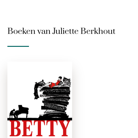
Boeken van Juliette Berkhout
Betty
e-boek
Ben ik wel aardig
genoeg voor mijn
moeder? Mogen
pijnboompitten nog
van de culipolitie?
Mag ik geld
verdienen met iets