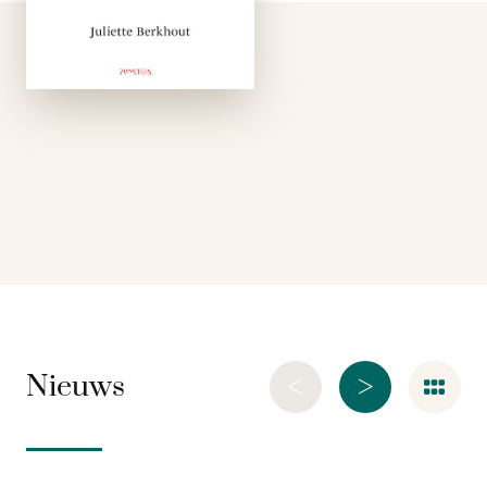
waar ik eigenlijk
tegen ben? Hoe lang
moet ik nog …
<
>
Nieuws