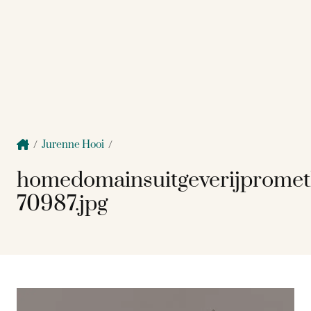
/
Jurenne Hooi
/
homedomainsuitgeverijprome
70987.jpg