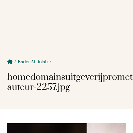
/
Kader Abdolah
/
homedomainsuitgeverijprome
auteur-2257.jpg