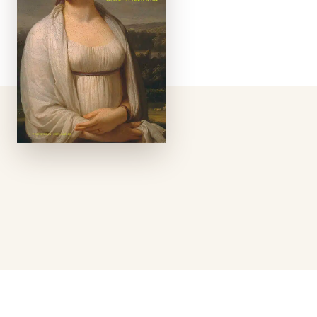
de onvoorstelbare
opkomst en nog
ongelooflijker
ondergang van een
vrouw wier energie
en ambitie in haar
tijd slechts werden
overschaduwd door
die van haar man,
Napoleon
Bonaparte.Joséphine
de …