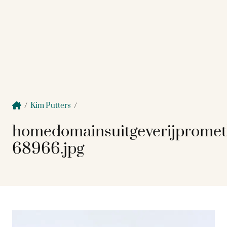
/
Kim Putters
/
homedomainsuitgeverijpromet
68966.jpg