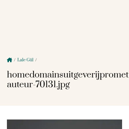
/
Lale Gül
/
homedomainsuitgeverijprome
auteur-70131.jpg