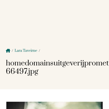
/
Lara Taveirne
/
homedomainsuitgeverijprome
66497.jpg