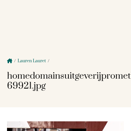
/
Lauren Lauret
/
homedomainsuitgeverijprome
69921.jpg