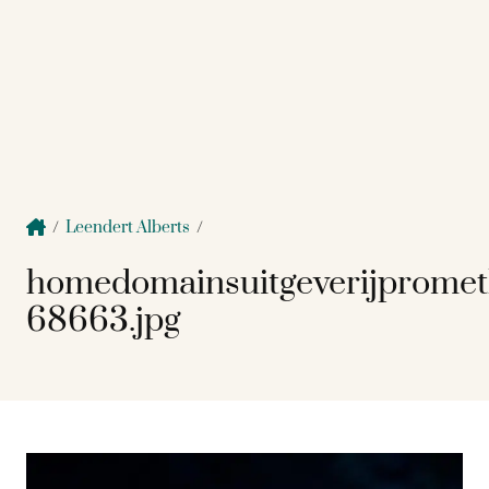
/
Leendert Alberts
/
homedomainsuitgeverijprome
68663.jpg