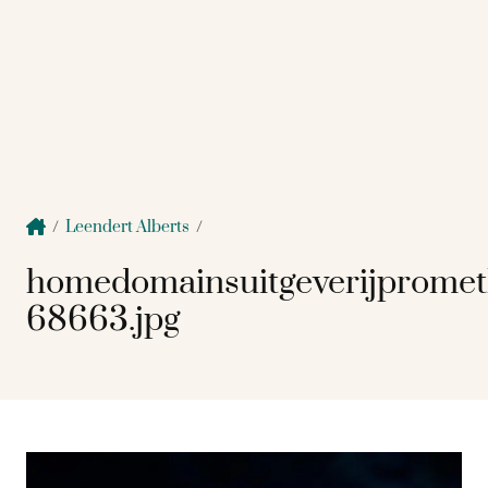
/
Leendert Alberts
/
homedomainsuitgeverijprome
68663.jpg