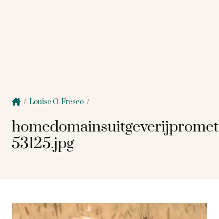
/
Louise O. Fresco
/
homedomainsuitgeverijpromet
53125.jpg