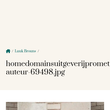
/
Luuk Brouns
/
homedomainsuitgeverijprome
auteur-69498.jpg