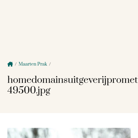
/
Maarten Prak
/
homedomainsuitgeverijprome
49500.jpg