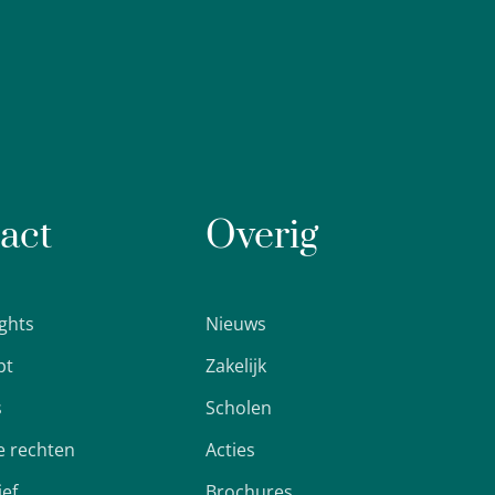
act
Overig
ights
Nieuws
pt
Zakelijk
s
Scholen
 rechten
Acties
ief
Brochures