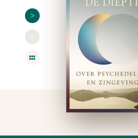
>
<
Overzicht