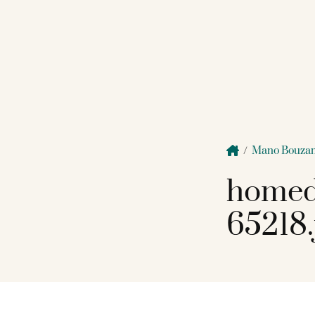
/
Mano Bouza
homed
65218.