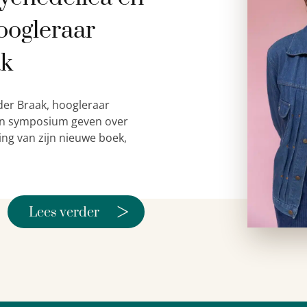
oogleraar
ak
der Braak, hoogleraar
 een symposium geven over
ing van zijn nieuwe boek,
>
Lees verder