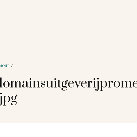
mour
/
omainsuitgeverijprome
jpg