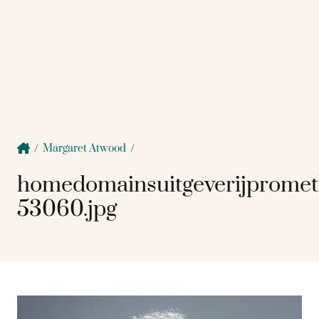
/
Margaret Atwood
/
homedomainsuitgeverijprome
53060.jpg