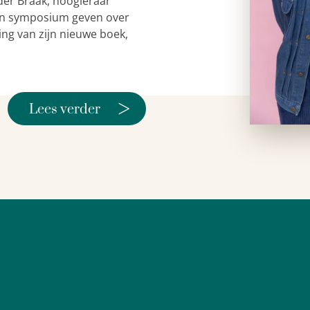
der Braak, hoogleraar
 een symposium geven over
ing van zijn nieuwe boek,
>
Lees verder