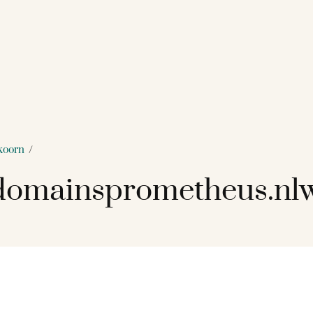
skoorn
/
omainsprometheus.nlw