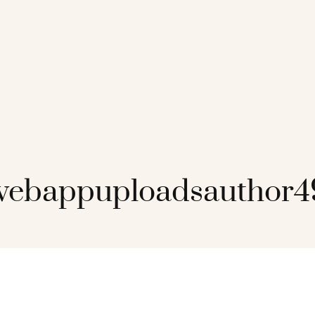
ebappuploadsauthor4