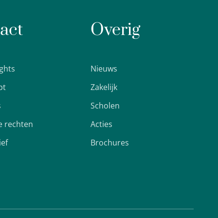
act
Overig
ights
Nieuws
pt
Zakelijk
s
Scholen
 rechten
Acties
ief
Brochures