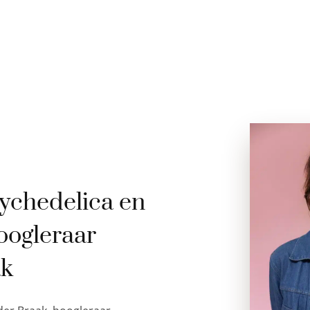
ychedelica en
oogleraar
ak