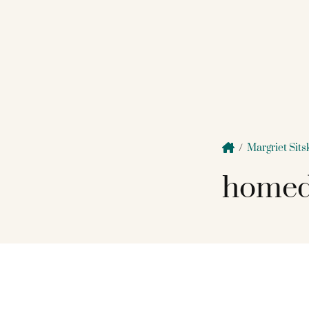
/
Margriet Sit
homed