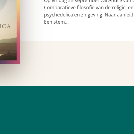
Op vrijdag 25 september zal André van 
Comparatieve filosofie van de religie,
psychedelica en zingeving. Naar aanleid
Een stem…