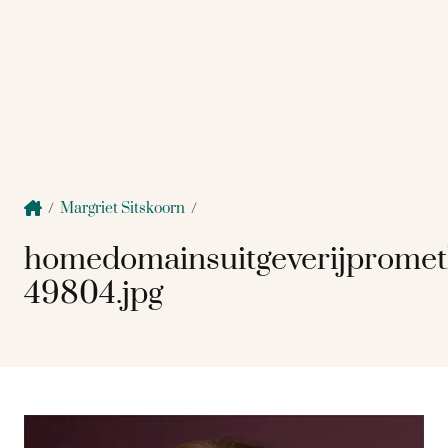
/
Margriet Sitskoorn
/
homedomainsuitgeverijprome
49804.jpg