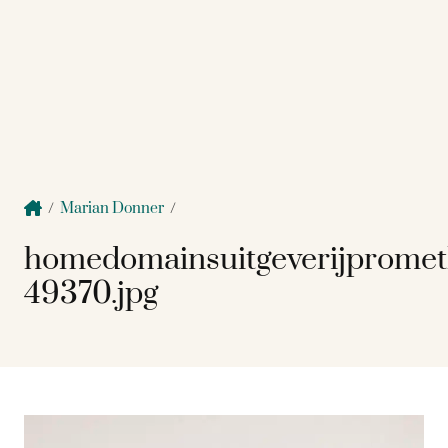
/
Marian Donner
/
homedomainsuitgeverijprome
49370.jpg