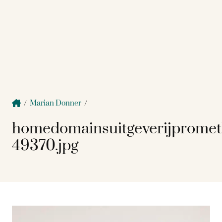
/
Marian Donner
/
homedomainsuitgeverijprome
49370.jpg