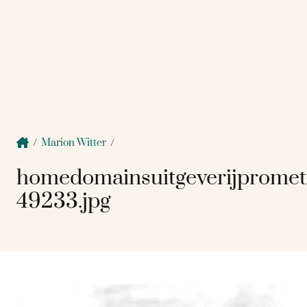
/
Marion Witter
/
homedomainsuitgeverijprome
49233.jpg