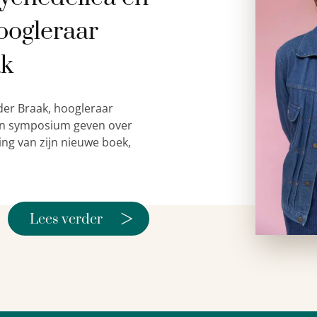
oogleraar
ak
der Braak, hoogleraar
 een symposium geven over
ing van zijn nieuwe boek,
>
Lees verder