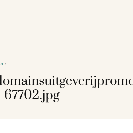
ma
/
omainsuitgeverijprom
-67702.jpg