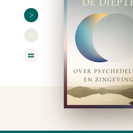
>
<
Overzicht