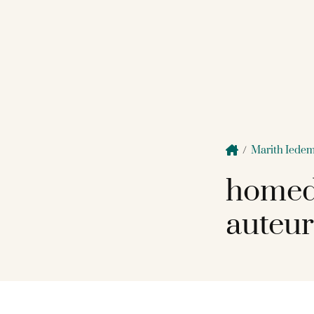
/
Marith Iede
homed
auteur