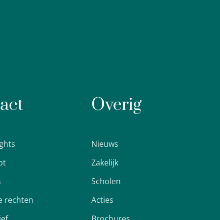
act
Overig
ights
Nieuws
pt
Zakelijk
s
Scholen
 rechten
Acties
ief
Brochures