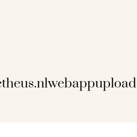
etheus.nlwebappuploa