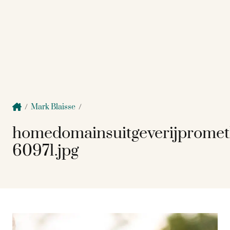
/
Mark Blaisse
/
homedomainsuitgeverijpromet
60971.jpg