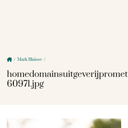
/
Mark Blaisse
/
homedomainsuitgeverijprome
60971.jpg