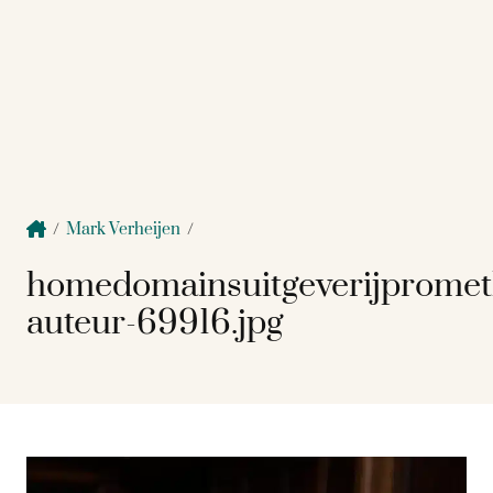
/
Mark Verheijen
/
homedomainsuitgeverijprome
auteur-69916.jpg