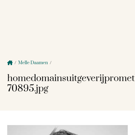
/
Melle Daamen
/
homedomainsuitgeverijprome
70895.jpg