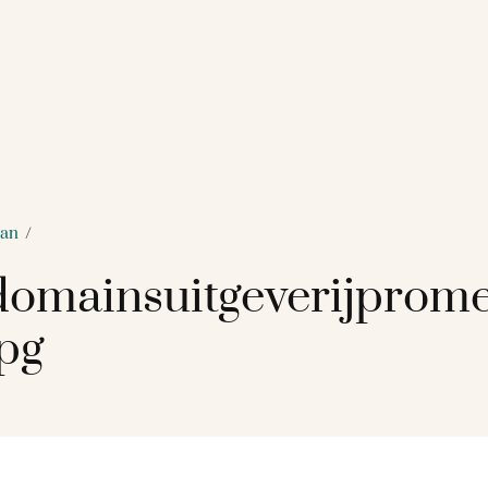
an
/
omainsuitgeverijprome
pg