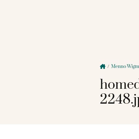
/
Menno Wigm
homed
2248.j