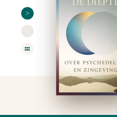
>
<
Overzicht