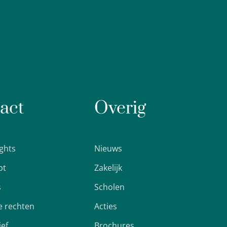
act
Overig
ights
Nieuws
pt
Zakelijk
s
Scholen
 rechten
Acties
ief
Brochures