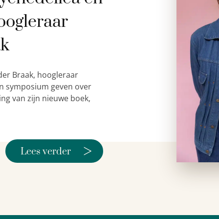
oogleraar
ak
der Braak, hoogleraar
 een symposium geven over
ing van zijn nieuwe boek,
>
Lees verder