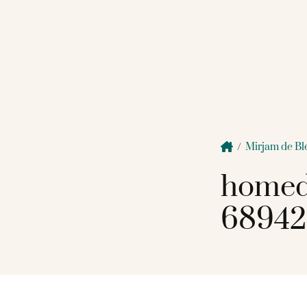
/
Mirjam de Bl
homed
68942