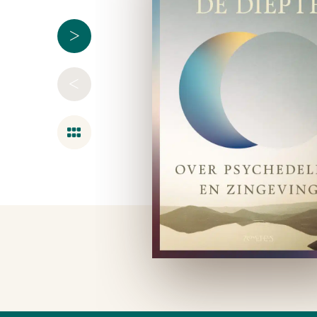
>
<
Overzicht