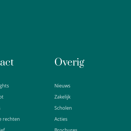
act
Overig
ights
Nieuws
pt
Zakelijk
s
Scholen
 rechten
Acties
ief
Brochures