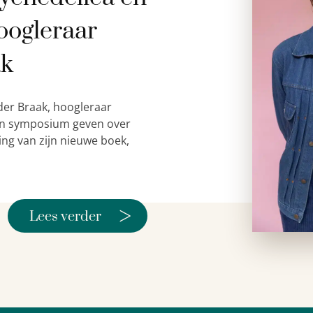
oogleraar
ak
der Braak, hoogleraar
 een symposium geven over
ing van zijn nieuwe boek,
>
Lees verder