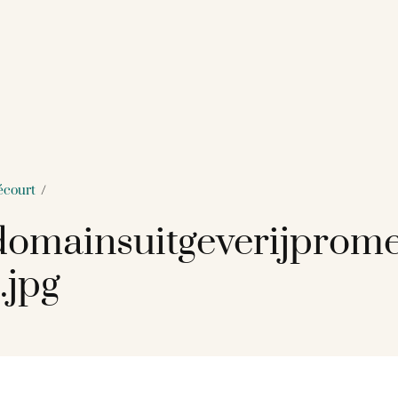
écourt
/
omainsuitgeverijprome
.jpg