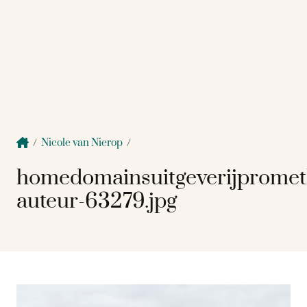
/
Nicole van Nierop
/
homedomainsuitgeverijprome
auteur-63279.jpg