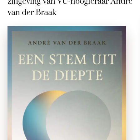
zingeving van VU-hoogleraar André
van der Braak