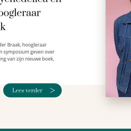
oogleraar
ak
der Braak, hoogleraar
 een symposium geven over
ing van zijn nieuwe boek,
>
Lees verder