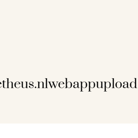
etheus.nlwebappuploa