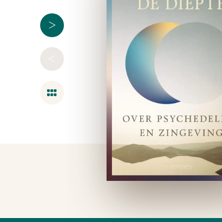
>
<
Overzicht