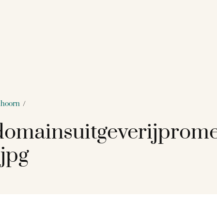
nhoorn
/
omainsuitgeverijprom
jpg