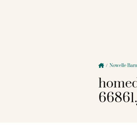
/
Nowelle Bar
homed
66861.