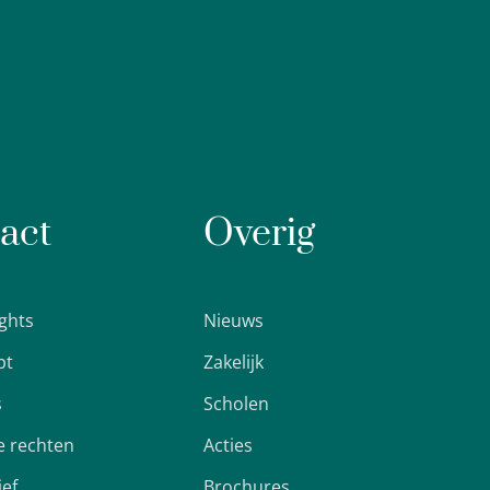
act
Overig
ights
Nieuws
pt
Zakelijk
s
Scholen
 rechten
Acties
ief
Brochures