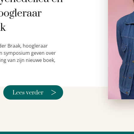
oogleraar
ak
der Braak, hoogleraar
 een symposium geven over
ing van zijn nieuwe boek,
>
Lees verder