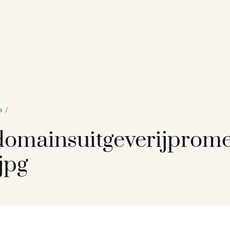
p
/
omainsuitgeverijprom
jpg