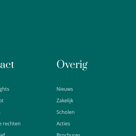
act
Overig
ights
Nieuws
pt
Zakelijk
s
Scholen
 rechten
Acties
ief
Brochures