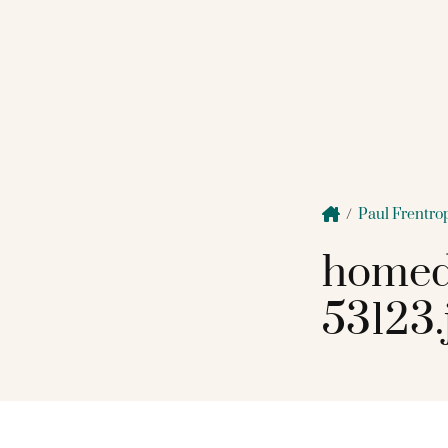
/
Paul Frentro
homed
53123.