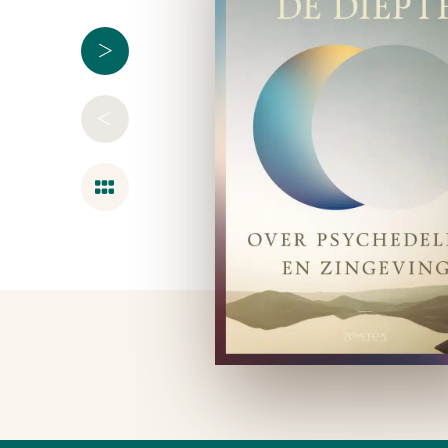
>
<
Overzicht