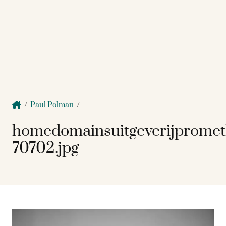
/
Paul Polman
/
homedomainsuitgeverijprome
70702.jpg