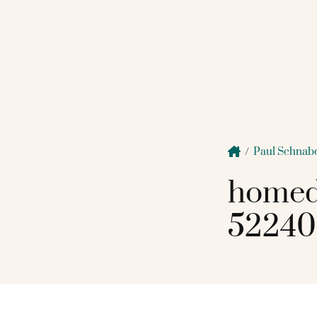
/
Paul Schnab
homed
52240