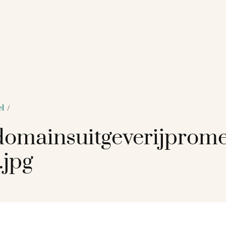
el
/
omainsuitgeverijprom
.jpg