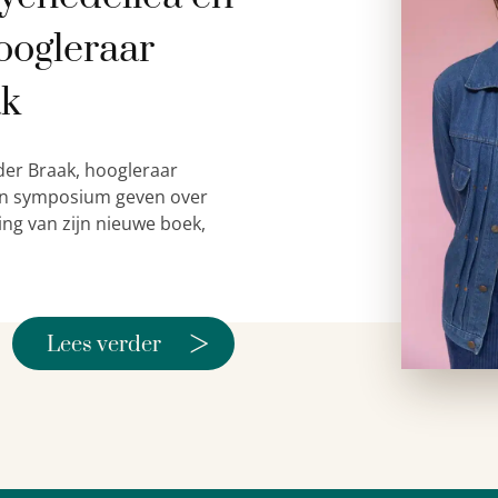
oogleraar
ak
der Braak, hoogleraar
 een symposium geven over
ing van zijn nieuwe boek,
>
Lees verder