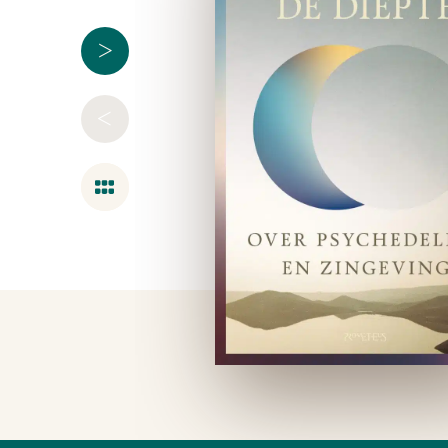
>
<
Overzicht