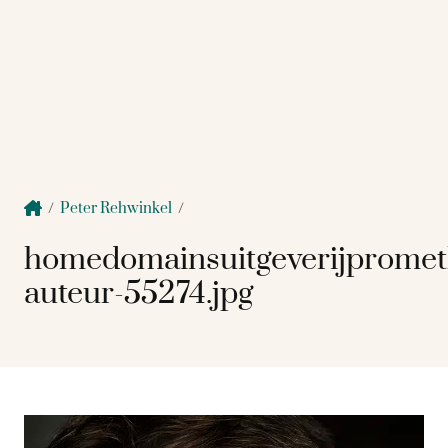
/
Peter Rehwinkel
/
homedomainsuitgeverijprome
auteur-55274.jpg