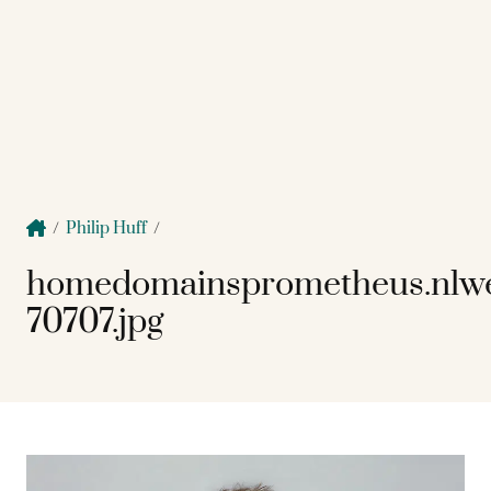
/
Philip Huff
/
homedomainsprometheus.nlw
70707.jpg