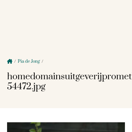
/
Pia de Jong
/
homedomainsuitgeverijprome
54472.jpg