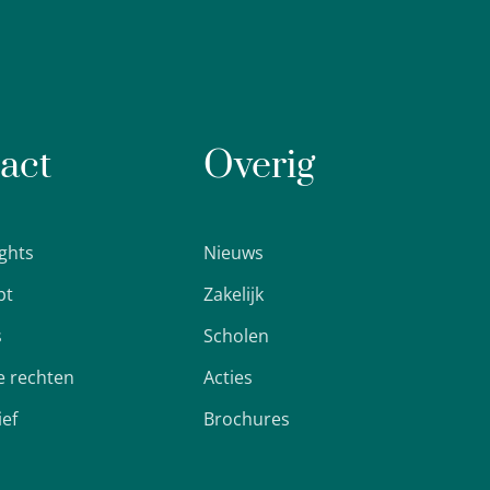
act
Overig
ights
Nieuws
pt
Zakelijk
s
Scholen
 rechten
Acties
ief
Brochures