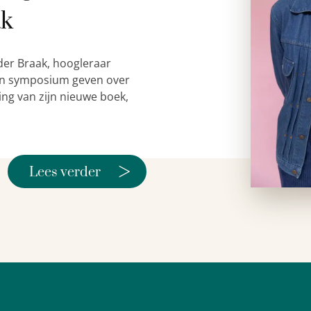
ak
der Braak, hoogleraar
 een symposium geven over
ing van zijn nieuwe boek,
>
Lees verder