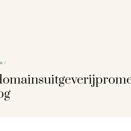
ma
/
omainsuitgeverijprom
pg