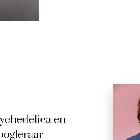
ychedelica en
oogleraar