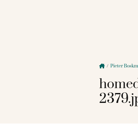
/
Pieter Bosk
homed
2379.j