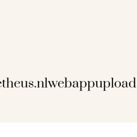
etheus.nlwebappuploa