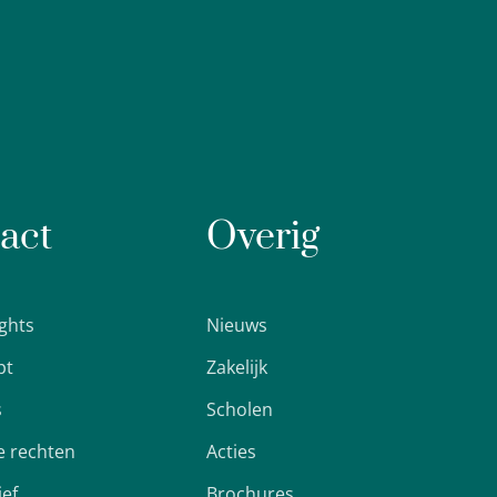
act
Overig
ights
Nieuws
pt
Zakelijk
s
Scholen
 rechten
Acties
ief
Brochures