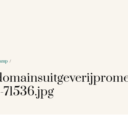
kamp
/
omainsuitgeverijprom
-71536.jpg