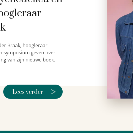
oogleraar
ak
der Braak, hoogleraar
 een symposium geven over
ing van zijn nieuwe boek,
>
Lees verder