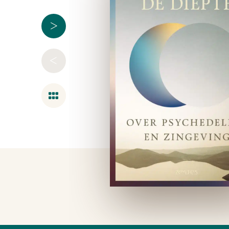
>
<
Overzicht