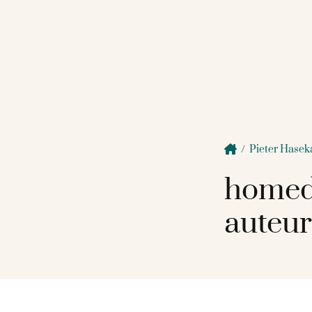
/
Pieter Hase
homed
auteur