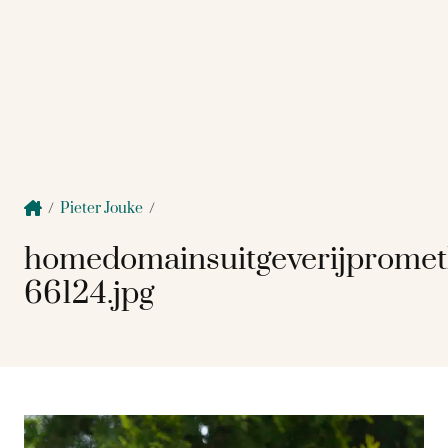
/
Pieter Jouke
/
homedomainsuitgeverijprome
66124.jpg