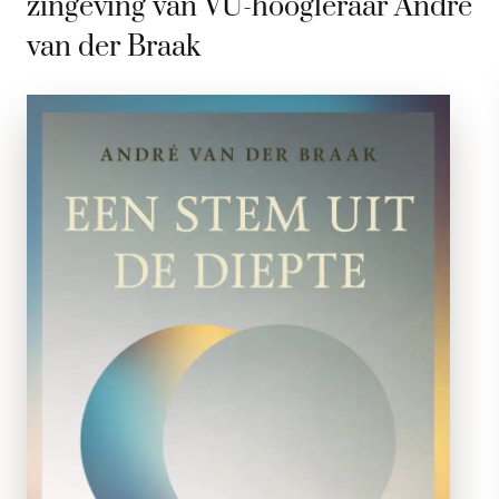
zingeving van VU-hoogleraar André
van der Braak