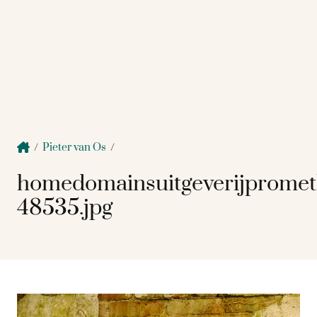
/
Pieter van Os
/
homedomainsuitgeverijprome
48535.jpg