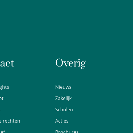
act
Overig
ights
Nieuws
pt
Zakelijk
s
Scholen
 rechten
Acties
ief
Brochures