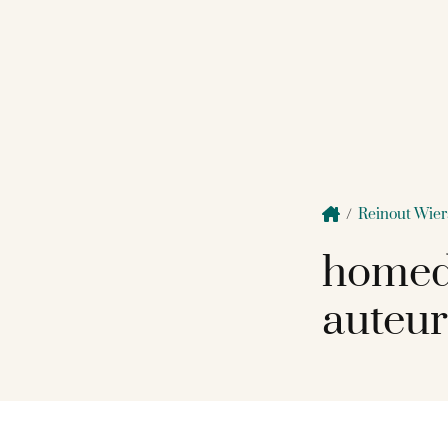
/
Reinout Wier
homed
auteur