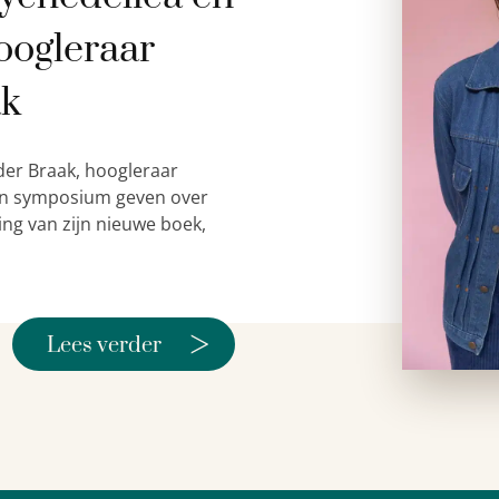
oogleraar
ak
der Braak, hoogleraar
 een symposium geven over
ing van zijn nieuwe boek,
>
Lees verder