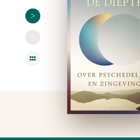
>
<
Overzicht