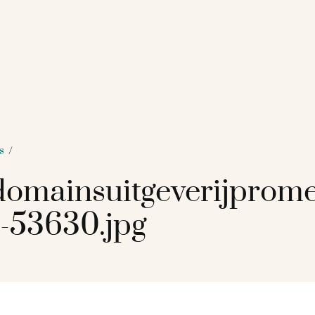
s
/
omainsuitgeverijprome
-53630.jpg