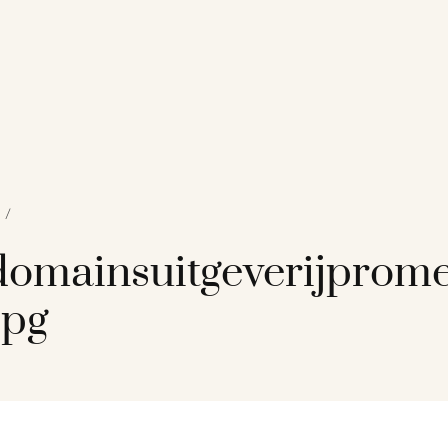
/
omainsuitgeverijprom
jpg