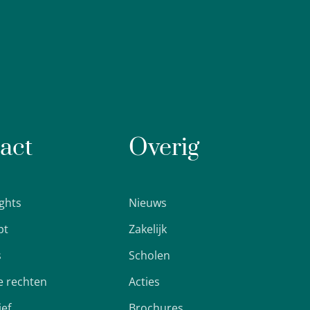
act
Overig
ights
Nieuws
pt
Zakelijk
s
Scholen
 rechten
Acties
ief
Brochures