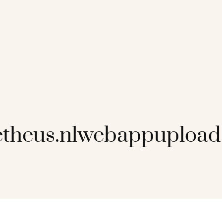
etheus.nlwebappuploa