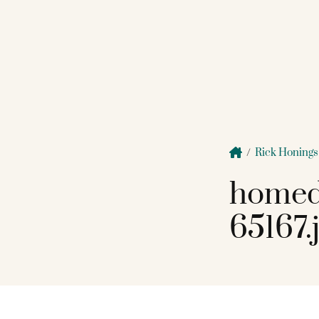
/
Rick Honings
homed
65167.