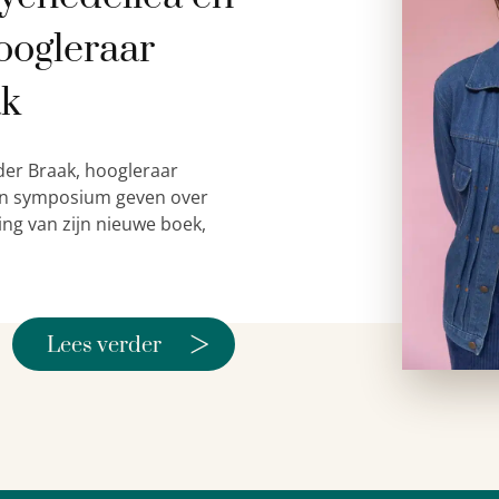
oogleraar
ak
der Braak, hoogleraar
 een symposium geven over
ing van zijn nieuwe boek,
>
Lees verder