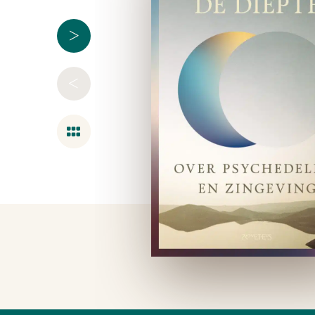
>
<
Overzicht