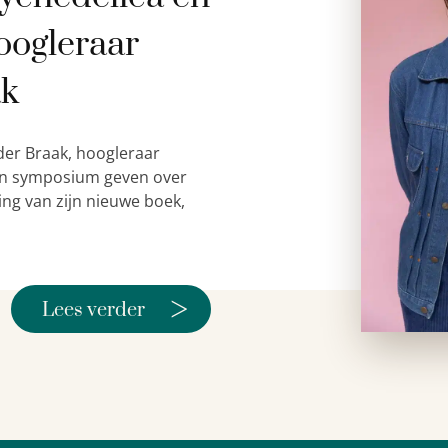
oogleraar
ak
der Braak, hoogleraar
 een symposium geven over
ing van zijn nieuwe boek,
>
Lees verder