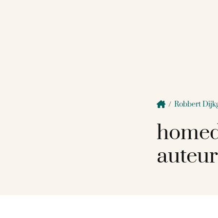
/
Robbert Dijk
homed
auteur