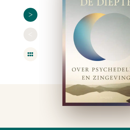
>
<
Overzicht