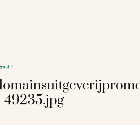
graaf
/
omainsuitgeverijprome
-49235.jpg