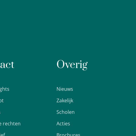
act
Overig
ights
Nieuws
pt
Zakelijk
s
Scholen
 rechten
Acties
ief
Brochures