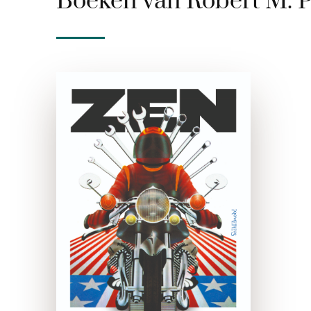
Boeken van Robert M. P
Zen en de kunst van
het
motoronderhoud
paperback
In Zen & de kunst van het
motoronderhoud verhaalt
Robert M. Pirsig over de
motorfietstocht die de
hoofdfiguur en zijn elf jaar
oude zoon Chris een
zomermaand lang van
Minnesota …