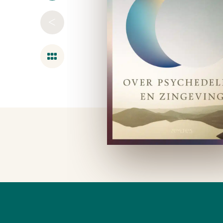
<
Overzicht