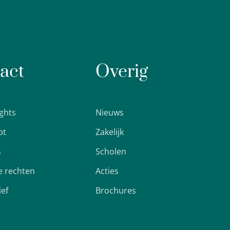
act
Overig
ights
Nieuws
pt
Zakelijk
s
Scholen
 rechten
Acties
ief
Brochures