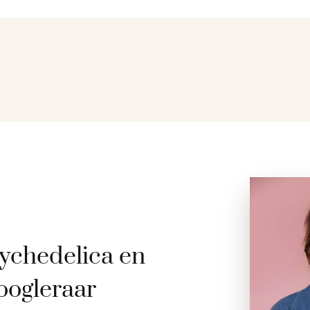
ychedelica en
oogleraar