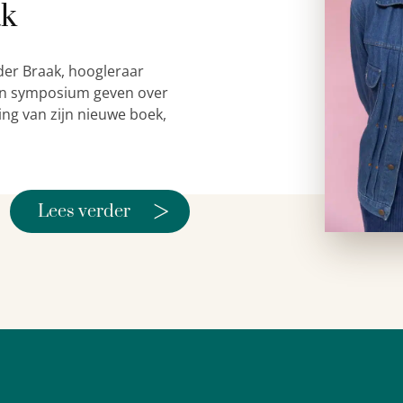
ak
der Braak, hoogleraar
 een symposium geven over
ing van zijn nieuwe boek,
>
Lees verder