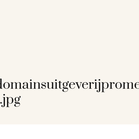
/
omainsuitgeverijprom
.jpg