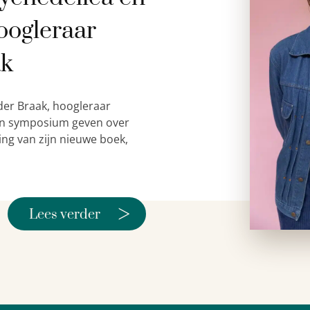
oogleraar
ak
der Braak, hoogleraar
 een symposium geven over
ing van zijn nieuwe boek,
>
Lees verder