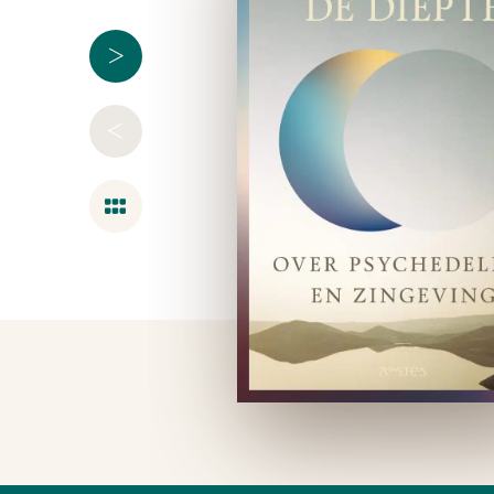
>
<
Overzicht