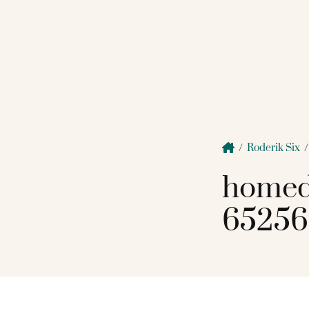
/
Roderik Six
homed
65256