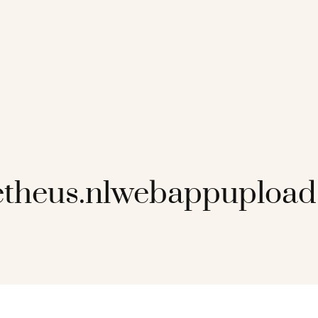
etheus.nlwebappuploa