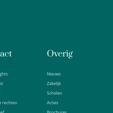
act
Overig
ights
Nieuws
pt
Zakelijk
s
Scholen
 rechten
Acties
ief
Brochures