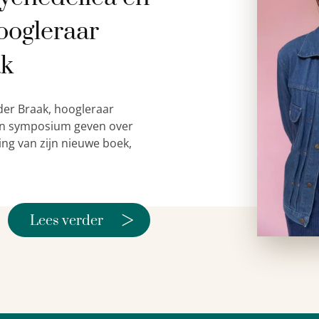
oogleraar
ak
der Braak, hoogleraar
 een symposium geven over
ing van zijn nieuwe boek,
>
Lees verder