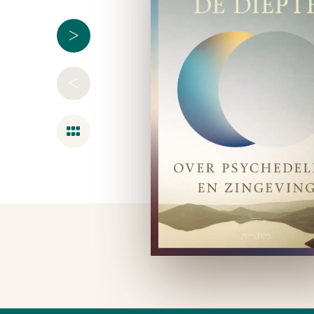
>
<
Overzicht