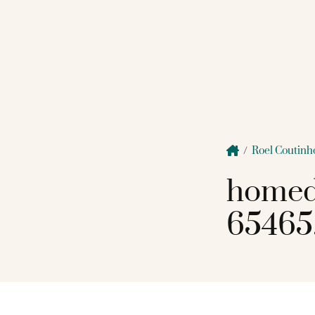
/
Roel Coutinh
homed
65465