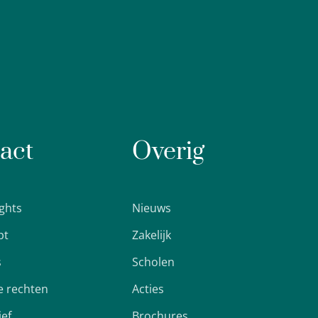
act
Overig
ights
Nieuws
pt
Zakelijk
s
Scholen
 rechten
Acties
ief
Brochures