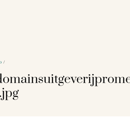
o
/
omainsuitgeverijprome
.jpg