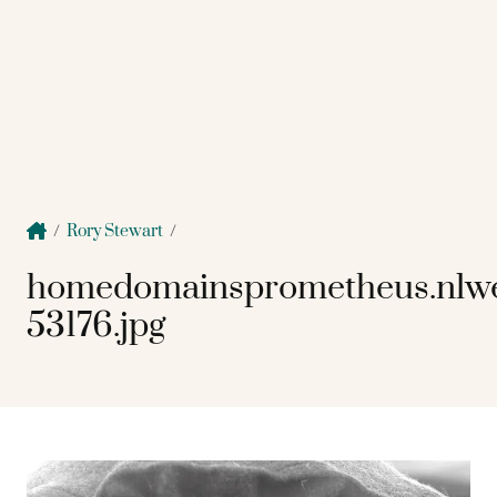
/
Rory Stewart
/
homedomainsprometheus.nlw
53176.jpg