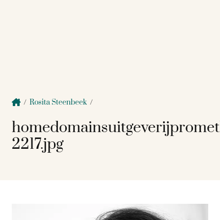
/
Rosita Steenbeek
/
homedomainsuitgeverijprome
2217.jpg